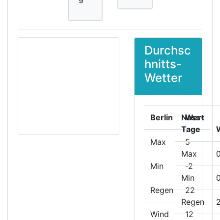
Durchsc
hnitts-
Wetter
Berlin
Nass-
Wert
Tage
Max
5
Max
Min
-2
Min
Regen
22
Regen
Wind
12