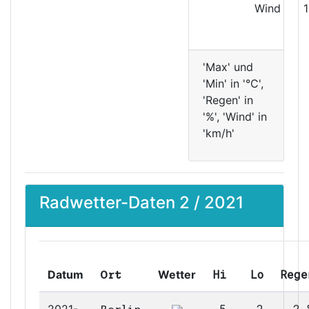
Wind
'Max' und
'Min' in '°C',
'Regen' in
'%', 'Wind' in
'km/h'
Radwetter-Daten 2 / 2021
Hi
Lo
Rege
Datum
Wetter
Ort
5
2
2 