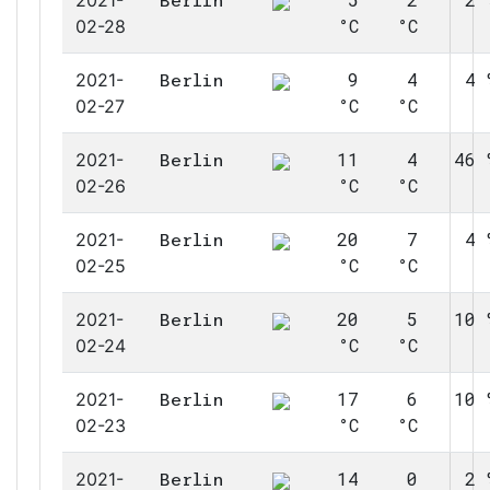
2021-
Berlin
°C
°C
02-28
9
4
4 
2021-
Berlin
°C
°C
02-27
11
4
46 
2021-
Berlin
°C
°C
02-26
20
7
4 
2021-
Berlin
°C
°C
02-25
20
5
10 
2021-
Berlin
°C
°C
02-24
17
6
10 
2021-
Berlin
°C
°C
02-23
14
0
2 
2021-
Berlin