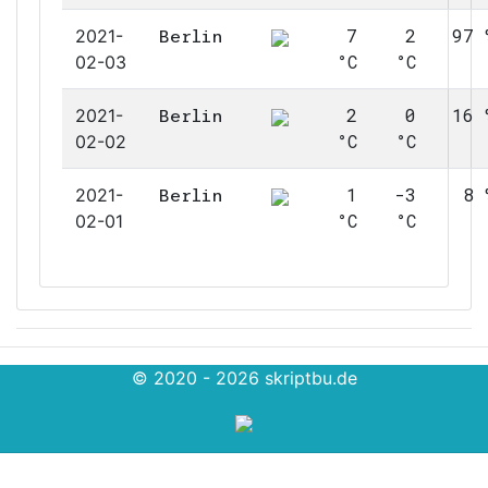
7
2
97 
2021-
Berlin
°C
°C
02-03
2
0
16 
2021-
Berlin
°C
°C
02-02
1
-3
8 
2021-
Berlin
°C
°C
02-01
© 2020 - 2026
skriptbu.de