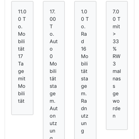
11.0
17.
1.0
7.0
0 T
00
0 T
0 T
o.
T
o.
mit
Mo
o.
Ra
>
bili
Aut
d
33
tät
o
16
%
17
0
Mo
RW
Ta
Mo
bili
3
ge
bili
tät
mal
mit
tät
sta
nas
Mo
sta
ge
s
bili
ge
m.
ge
tät
m.
Ra
wo
Aut
dn
rde
on
utz
n
utz
un
un
g
g