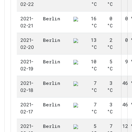
°C
°C
02-22
16
0
0 
2021-
Berlin
°C
°C
02-21
13
2
0 
2021-
Berlin
°C
°C
02-20
10
5
9 
2021-
Berlin
°C
°C
02-19
7
3
46 
2021-
Berlin
°C
°C
02-18
7
3
46 
2021-
Berlin
°C
°C
02-17
5
7
12 
2021-
Berlin