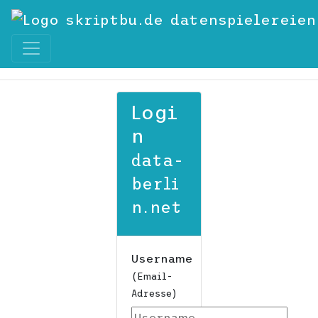
datenspielereien
Logi
n
data-
berli
n.net
Username
(Email-
Adresse)